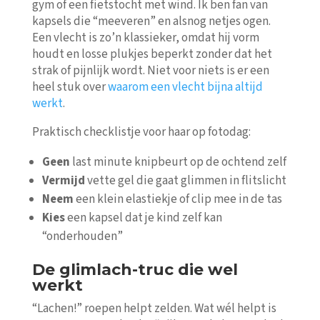
gym of een fietstocht met wind. Ik ben fan van
kapsels die “meeveren” en alsnog netjes ogen.
Een vlecht is zo’n klassieker, omdat hij vorm
houdt en losse plukjes beperkt zonder dat het
strak of pijnlijk wordt. Niet voor niets is er een
heel stuk over
waarom een vlecht bijna altijd
werkt
.
Praktisch checklistje voor haar op fotodag:
Geen
last minute knipbeurt op de ochtend zelf
Vermijd
vette gel die gaat glimmen in flitslicht
Neem
een klein elastiekje of clip mee in de tas
Kies
een kapsel dat je kind zelf kan
“onderhouden”
De glimlach-truc die wel
werkt
“Lachen!” roepen helpt zelden. Wat wél helpt is