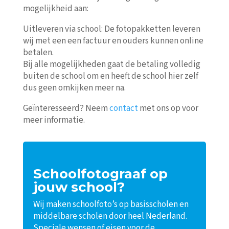
mogelijkheid aan:
Uitleveren via school: De fotopakketten leveren
wij met een een factuur en ouders kunnen online
betalen.
Bij alle mogelijkheden gaat de betaling volledig
buiten de school om en heeft de school hier zelf
dus geen omkijken meer na.
Geïnteresseerd? Neem
contact
met ons op voor
meer informatie.
Schoolfotograaf op
jouw school?
Wij maken schoolfoto’s op basisscholen en
middelbare scholen door heel Nederland.
Speciale wensen of eisen voor de