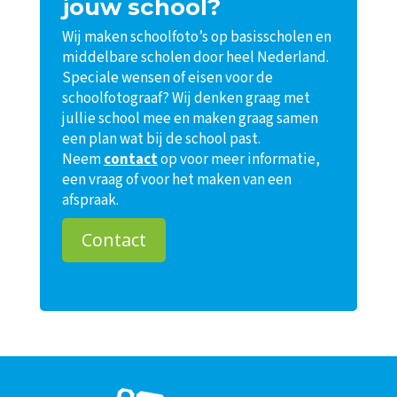
jouw school?
Wij maken schoolfoto’s op basisscholen en
middelbare scholen door heel Nederland.
Speciale wensen of eisen voor de
schoolfotograaf? Wij denken graag met
jullie school mee en maken graag samen
een plan wat bij de school past.
Neem
contact
op voor meer informatie,
een vraag of voor het maken van een
afspraak.
Contact