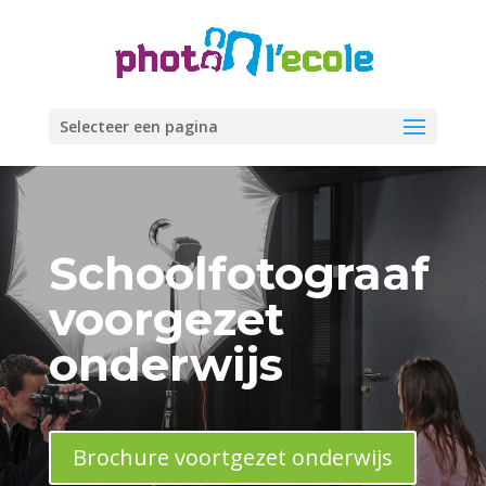
Selecteer een pagina
Schoolfotograaf
voorgezet
onderwijs
Brochure voortgezet onderwijs